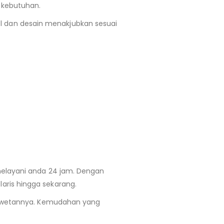
 kebutuhan.
l dan desain menakjubkan sesuai
 melayani anda 24 jam. Dengan
aris hingga sekarang.
 keawetannya. Kemudahan yang