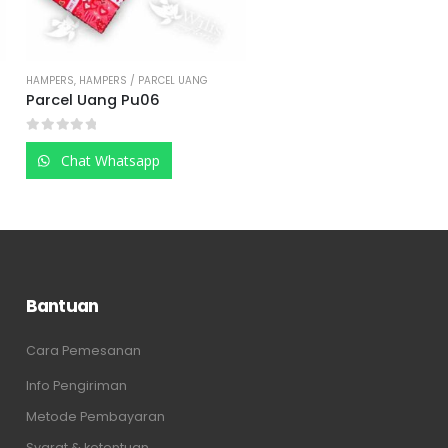
HAMPERS
,
HAMPERS / PARCEL UANG
HAMPERS
,
HAMPERS / PARCEL UANG
Parcel Uang Pu06
Parcel Uang Pu03
0
out of 5
0
out of 5
Chat Whatsapp
Chat Whatsapp
Bantuan
Cara Pemesanan
Info Pengiriman
Metode Pembayaran
Syarat & ketentuan