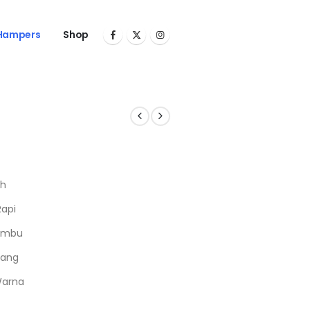
Hampers
Shop
ah
Rapi
 Jambu
jang
Warna