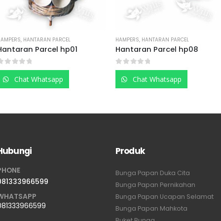
HAMPERS
,
HANTARAN PARCEL
HAMPERS
,
HANTARAN PARCEL
Hantaran Parcel hp01
Hantaran Parcel hp08
0
out of 5
0
out of 5
Chat Whatsapp
Chat Whatsapp
Hubungi
Produk
PHONE
Bunga Papan Duka Cita
081333966599
Bunga Papan Pernikahan
WHATSAPP
Bunga Papan Ucapan Selamat
081333966599
Bunga Papan Mahkota
Buket Bunga