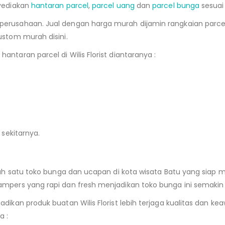
nyediakan
hantaran parcel
,
parcel uang
dan
parcel bunga
sesuai
erusahaan. Jual dengan harga murah dijamin rangkaian parce
ustom murah disini.
taran parcel di Wilis Florist diantaranya :
 sekitarnya.
lah satu toko bunga dan ucapan di kota wisata Batu yang siap
pers yang rapi dan fresh menjadikan toko bunga ini semakin l
dikan produk buatan Wilis Florist lebih terjaga kualitas dan
a :