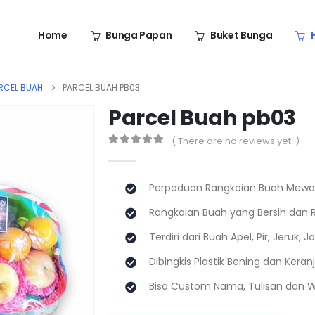
Home
Bunga Papan
Buket Bunga
RCEL BUAH
PARCEL BUAH PB03
Parcel Buah pb03
( There are no reviews yet. )
0
out of 5
Perpaduan Rangkaian Buah Mew
Rangkaian Buah yang Bersih dan 
Terdiri dari Buah Apel, Pir, Jeruk,
Dibingkis Plastik Bening dan Keran
Bisa Custom Nama, Tulisan dan 