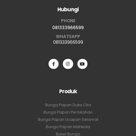
Hubungi
PHONE
081333966599
WHATSAPP
081333966599
Produk
Bunga Papan Duka Cita
Bunga Papan Pernikahan
Bunga Papan Ucapan Selamat
Bunga Papan Mahkota
Buket Bunga