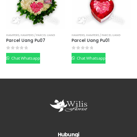
HAMPERS
,
HAMPERS / PARCEL UANG
HAMPERS
,
HAMPERS / PARCEL UANG
Parcel Uang Pu07
Parcel Uang Pu01
0
out of 5
0
out of 5
Chat Whatsapp
Chat Whatsapp
Hubungi