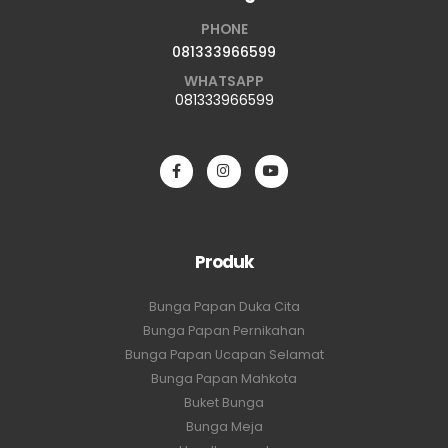
PHONE
081333966599
WHATSAPP
081333966599
Produk
Bunga Papan Duka Cita
Bunga Papan Pernikahan
Bunga Papan Ucapan Selamat
Bunga Papan Mahkota
Buket Bunga
Bunga Meja