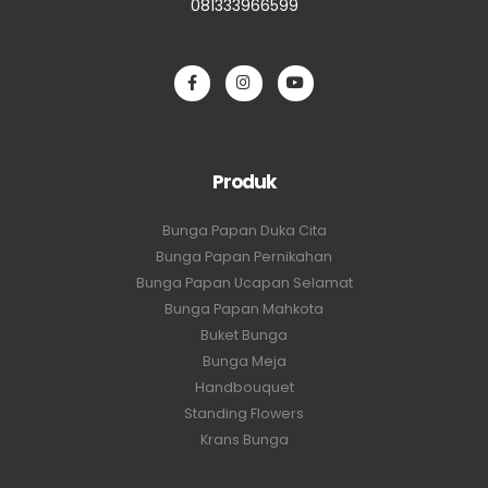
081333966599
Produk
Bunga Papan Duka Cita
Bunga Papan Pernikahan
Bunga Papan Ucapan Selamat
Bunga Papan Mahkota
Buket Bunga
Bunga Meja
Handbouquet
Standing Flowers
Krans Bunga