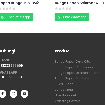
Bunga Papan Selamat & Sukses BPSSF04
Bunga Papan Duka Cita BPDCF05
0
out of 5
0
out of 5
Chat Whatsapp
Chat Whatsapp
Hubungi
Produk
PHONE
Bunga Papan Duka Cita
081333966599
Bunga Papan Pernikahan
WHATSAPP
Bunga Papan Ucapan Selamat
081333966599
Bunga Papan Mahkota
Buket Bunga
Bunga Meja
Handbouquet
Standing Flowers