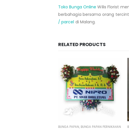
Toko Bunga Online
Wilis Florist m
berbahagia bersama orang tercint
/ parcel
di Malang.
RELATED PRODUCTS
HOT
 PAPAN
,
BUNGA PAPAN PERNIKAHAN
BUNGA PAPAN
,
PAPAN BUNGA MINI