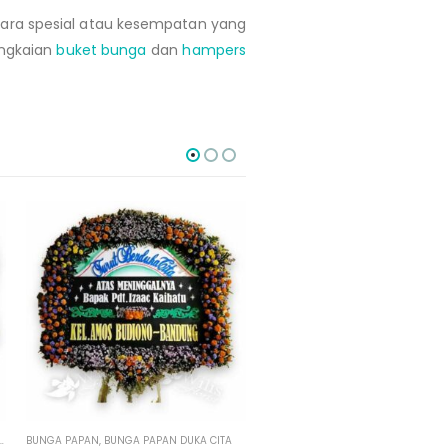
cara spesial atau kesempatan yang
ngkaian
buket bunga
dan
hampers
HOT
BUNGA PAPAN
,
BUNGA PAPAN MAHKOTA
BUNGA PAPAN
,
PAPAN BUNGA MINI