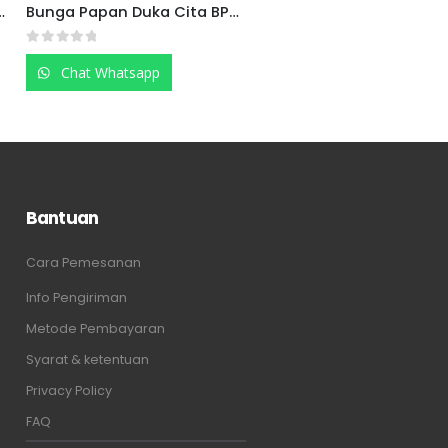
Bunga Papan Mahkota BPM01
Papan Bunga Mini BM1
0
out of 5
0
out of 5
Chat Whatsapp
Chat Whatsapp
Bantuan
Cara Pemesanan
Info Pengiriman
Metode Pembayaran
Syarat & ketentuan
Privacy Policy
FAQ