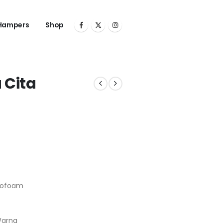
Hampers
Shop
 Cita
yrofoam
Warna