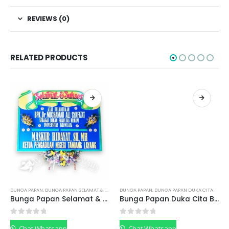
REVIEWS (0)
RELATED PRODUCTS
BUNGA PAPAN
,
BUNGA PAPAN SELAMAT & SUKSES
BUNGA PAPAN
,
BUNGA PAPAN DUKA CITA
Bunga Papan Selamat & Sukses BPSSF05
Bunga Papan Duka Cita BPDCF03
0
out of 5
0
out of 5
Chat Whatsapp
Chat Whatsapp