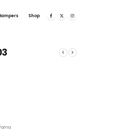
Hampers
Shop
03
Warna