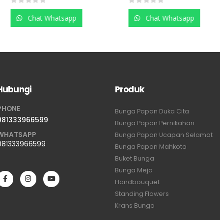
0
out of 5
0
out of 5
Chat Whatsapp
Chat Whatsapp
Hubungi
Produk
PHONE
Bunga Papan Duka Cita
081333966599
Bunga Papan Pernikahan
WHATSAPP
Bunga Papan Ucapan Selamat
081333966599
Bunga Papan Mahkota
Buket Bunga
Bunga Meja
Handbouquet
Standing Flowers
Krans Bunga