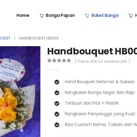
Home
Bunga Papan
Buket Bunga
UQUET
HANDBOUQUET HB003
Handbouquet HB0
( There are no reviews yet. )
0
out of 5
Hand Bouquet Selamat & Sukses
Rangkaian Bunga Segar dan Rapi
Terbuat dari Pita + Plastik
Rangkaian Penyangga yang Kuat
Bisa Custom Nama, Tulisan dan 