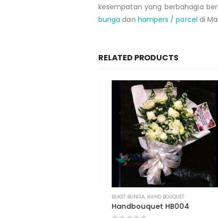
kesempatan yang berbahagia bers
bunga
dan
hampers / parcel
di Ma
RELATED PRODUCTS
BUNGA
,
BUNGA MOBIL PENGANTIN
BUKET BUNGA
,
HAND BOUQUET
Bunga Mobil Pengantin BMP03
Handbouquet HB004