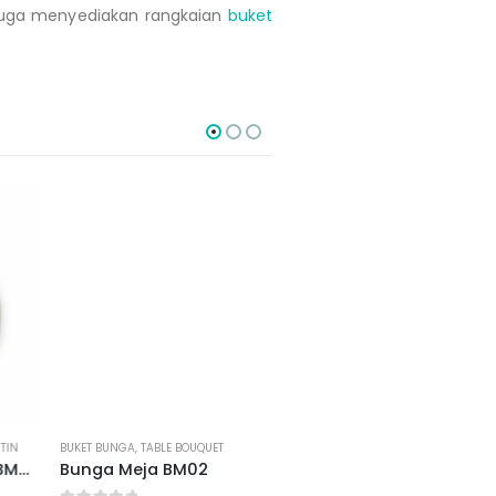
uga menyediakan rangkaian
buket
BUKET BUNGA
,
TABLE BOUQUET
BUKET BUNGA
,
STANDING FLOWERS
Bunga Meja BM02
Standing Flower BSF03