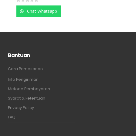
0
out of 5
0
out of 5
Chat Whatsapp
Chat Whatsapp
Bantuan
Cara Pemesanan
Info Pengiriman
Metode Pembayaran
Syarat & ketentuan
Privacy Policy
FAQ