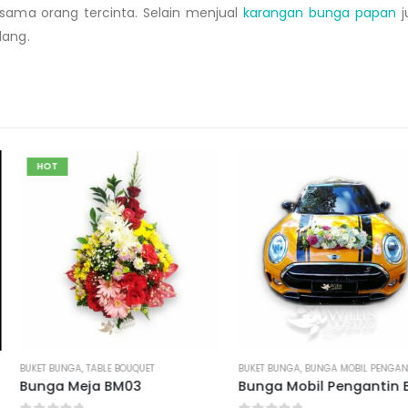
ama orang tercinta. Selain menjual
karangan bunga papan
j
lang.
HOT
BUKET BUNGA
,
TABLE BOUQUET
BUKET BUNGA
,
BUNGA MOBIL PENGANTIN
Bunga Meja BM03
Bunga Mobil Pengantin BMP01