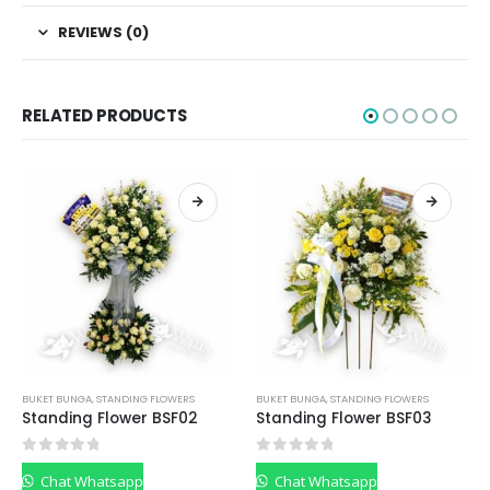
REVIEWS (0)
RELATED PRODUCTS
BUKET BUNGA
,
STANDING FLOWERS
BUKET BUNGA
,
STANDING FLOWERS
Standing Flower BSF02
Standing Flower BSF03
0
out of 5
0
out of 5
Chat Whatsapp
Chat Whatsapp