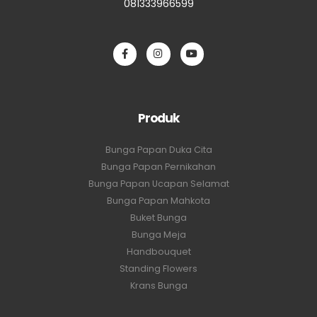
081333966599
Produk
Bunga Papan Duka Cita
Bunga Papan Pernikahan
Bunga Papan Ucapan Selamat
Bunga Papan Mahkota
Buket Bunga
Bunga Meja
Handbouquet
Standing Flowers
Krans Bunga