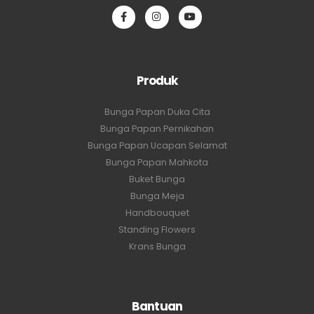
Produk
Bunga Papan Duka Cita
Bunga Papan Pernikahan
Bunga Papan Ucapan Selamat
Bunga Papan Mahkota
Buket Bunga
Bunga Meja
Handbouquet
Standing Flowers
Krans Bunga
Bantuan