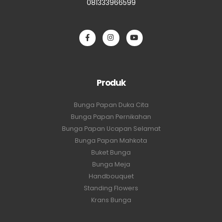
081333966599
Produk
Bunga Papan Duka Cita
Bunga Papan Pernikahan
Bunga Papan Ucapan Selamat
Bunga Papan Mahkota
Buket Bunga
Bunga Meja
Handbouquet
Standing Flowers
Krans Bunga