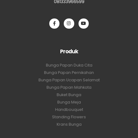
081333966599
Produk
Bunga Papan Duka Cita
Bunga Papan Pernikahan
Bunga Papan Ucapan Selamat
Bunga Papan Mahkota
Buket Bunga
Bunga Meja
Handbouquet
Standing Flowers
Krans Bunga