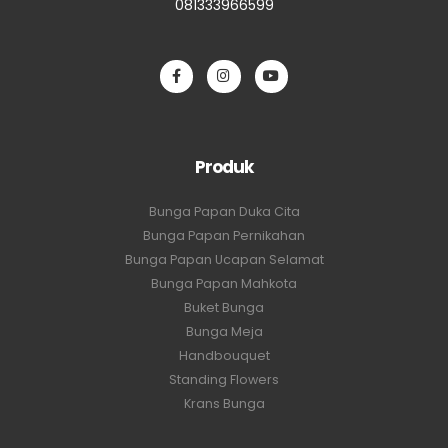
081333966599
Produk
Bunga Papan Duka Cita
Bunga Papan Pernikahan
Bunga Papan Ucapan Selamat
Bunga Papan Mahkota
Buket Bunga
Bunga Meja
Handbouquet
Standing Flowers
Krans Bunga