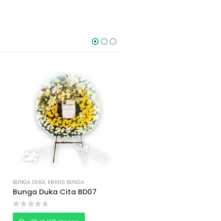
BUNGA DUKA
,
KRANS BUNGA
BUNGA DUKA
,
KRANS BUNG
Bunga Duka BD02
Bunga Duka Cita 
0
out of 5
0
out of 5