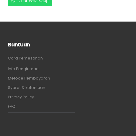
Chat Whatsapp
Chat Whatsapp
Bantuan
Cara Pemesanan
Info Pengiriman
Metode Pembayaran
Syarat & ketentuan
Privacy Policy
FAQ