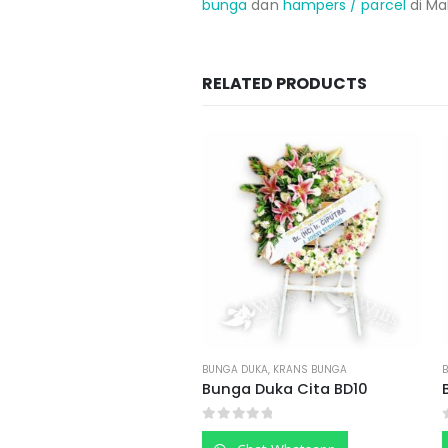
bunga
dan
hampers / parcel
di Ma
RELATED PRODUCTS
BUNGA DUKA
,
KRANS BUNGA
BUNGA DUKA
,
BUNGA SALIB
Bunga Duka Cita BD10
Bunga Salib BSDC01
0
out of 5
0
out of 5