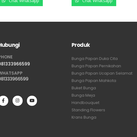
Chat Whatsapp
Chat Whatsapp
Hubungi
Produk
PHONE
Bunga Papan Duka Cita
081333966599
Bunga Papan Pernikahan
WHATSAPP
Bunga Papan Ucapan Selamat
081333966599
Bunga Papan Mahkota
Buket Bunga
Bunga Meja
Handbouquet
Standing Flowers
Krans Bunga