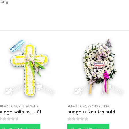
lang.
BUNGA DUKA
,
KRANS BUNGA
BUNGA DUKA
,
KRANS BUNGA
Bunga Duka Cita BD14
Bunga Duka Cita BD07
0
out of 5
0
out of 5