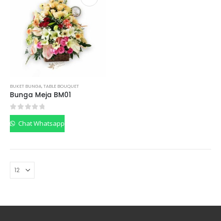
BUKET BUNGA
,
TABLE BOUQUET
Bunga Meja BM01
0
out of 5
Chat Whatsapp