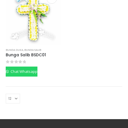
BUNGA DUKA
,
BUNGA SALIB
Bunga Salib BSDC01
0
out of 5
Chat Whatsapp