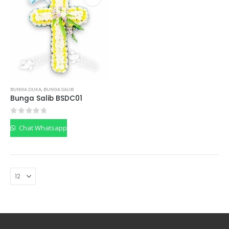
BUNGA DUKA
,
BUNGA SALIB
Bunga Salib BSDC01
0
out of 5
Chat Whatsapp